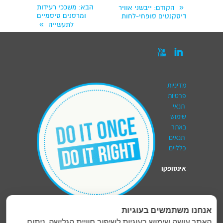
«
הבא
: משככי רעידות
הקודם
: ייבשני אוויר
ומרסנים סיסמיים
דיסקנטים סופחי-לחות
»
לתעשייה


מדיניות
פרטיות
תנאי
שימוש
באתר
תנאים
כלליים
אינסופקו
טכנולוגיות בע"מ
|
Insupco Technologies Ltd
אנחנו משתמשים בעוגיות
האתר עושה שימוש בעוגיות לשיפור חוויית הגלישה, ניתוח