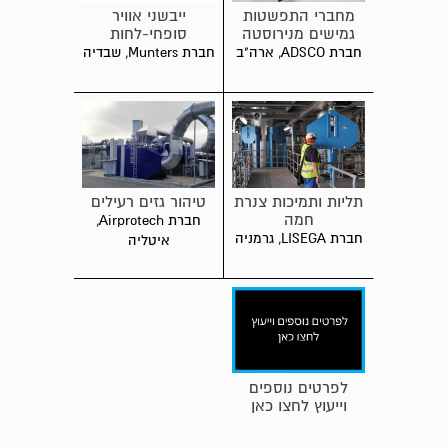
מחברי התפשטות
ייבשני אוויר
גמישים מנירוסטה
סופחי-לחות
לצנרת כימית
חברת ADSCO, ארה"ב
חברת Munters, שבדיה
ופטרו-כימית
תליות ותמיכות צנרת
טיהור גזים רעילים
חמה
חברת Airprotech,
חברת LISEGA, גרמניה
איטליה
לפרטים נוספים
וייעוץ לחצו כאן