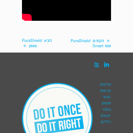
«
הבא
: PuraShield
הקודם
: PuraShield
»
2000
Smart 500


מדיניות
פרטיות
תנאי
שימוש
באתר
תנאים
כלליים