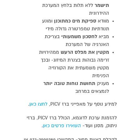
תישמר
ללא תלות בלחץ המערכת
ההידרונית
מוודא
ספיקת מים כמתוכנן
ומונע
תנודתיות טמפרטורה גדולה מידי
מביא
לחסכון משמעותי
בצריכת
האנרגיה של המערכת
מקטין את מפלס הרעש
ממהירויות
זרימה גבוהות בצנרת המיזוג- ובכך
מקטין משמעתית את הקורוזיה
הפנימית
מעניק
תחושת נוחות טובה יותר
לנמצאים במרחב
למידע נוסף על מאפייני ברז PICV,
לחצו כאן
.
להזמנת ערכת לדוגמא, הכולל ברז PICV, ברזי
ניתוק, מסנן ועוד-
השאירו פרטים כאן
.
לקבלת הצעת מחיר- התקשרו 073-2000380 או