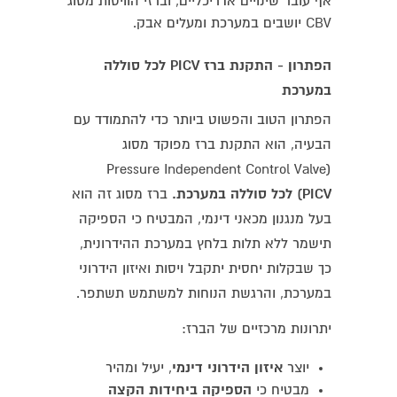
אף עובר שינויים אדריכליים, וברזי הוויסות מסוג
CBV יושבים במערכת ומעלים אבק.
הפתרון - התקנת ברז
PICV
לכל סוללה
במערכת
הפתרון הטוב והפשוט ביותר כדי להתמודד עם
הבעיה, הוא התקנת ברז מפוקד מסוג
Pressure Independent Control Valve)
PICV)
לכל סוללה במערכת.
ברז מסוג זה
הוא
בעל מנגנון מכאני דינמי, המבטיח כי הספיקה
תישמר ללא תלות בלחץ במערכת ההידרונית,
כך שבקלות יחסית יתקבל ויסות ואיזון הידרוני
במערכת, והרגשת הנוחות למשתמש תשתפר.
יתרונות מרכזיים של הברז:
יוצר
איזון הידרוני דינמי
, יעיל ומהיר
מבטיח כי
הספיקה ביחידות הקצה