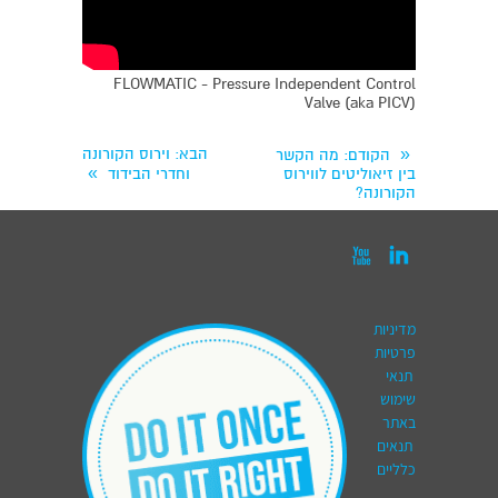
FLOWMATIC - Pressure Independent Control
Valve (aka PICV)
«
הבא
: וירוס הקורונה
הקודם
: מה הקשר
»
בין זיאוליטים לווירוס
וחדרי הבידוד
הקורונה?


מדיניות
פרטיות
תנאי
שימוש
באתר
תנאים
כלליים