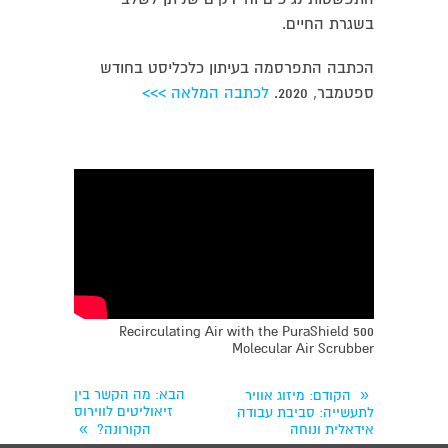
בשגרת החיים.
הכתבה התפרסמה בעיתון כלכליסט בחודש
ספטמבר, 2020.
לכתבה המלאה >>>
Recirculating Air with the PuraShield 500
Molecular Air Scrubber
«
הבא
: מה הקשר בין
הקודם
: מיזוג אוויר
זיאוליטים לווירוס
לתעשייה: סביבת עבודה
»
אידאלית ונוחה
הקורונה?