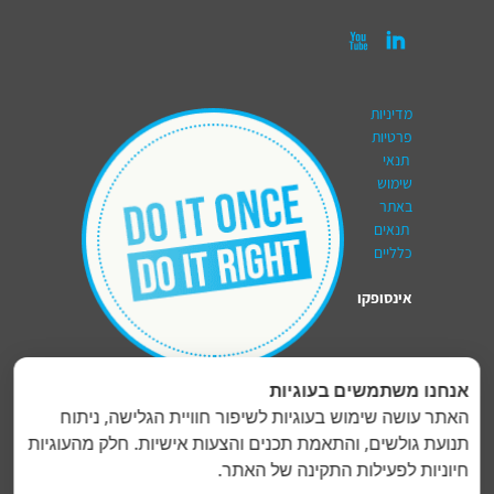


מדיניות
פרטיות
תנאי
שימוש
באתר
תנאים
כלליים
אינסופקו
טכנולוגיות בע"מ
|
Insupco Technologies Ltd
אנחנו משתמשים בעוגיות
האתר עושה שימוש בעוגיות לשיפור חוויית הגלישה, ניתוח
רח' המפלסים 17, קריית אריה, ת.ד 3265, פתח-תקווה,
תנועת גולשים, והתאמת תכנים והצעות אישיות. חלק מהעוגיות
4951447 | טלפון:
077-8044375
| פקס: 073-
חיוניות לפעילות התקינה של האתר.
2000381