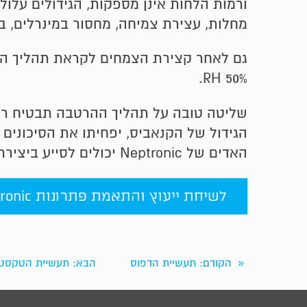
ורמות הלחות אינן מספקות, הגידולים עלולים
מחלות, עצירת צמיחה, מחסור במינרלים, ב
גם לאחר קצירת הצמחים לקראת תהליך הייב
50% RH.
שליטה טובה על תהליך ההרטבה תבטיח רמו
הגידול של הקנאביס, יפחיתו את הסיכונים 
האדים של Neptronic יכולים לסייע ביצירת תנאי הסביבה האופטימליים לגידול וייבוש קנאביס.
לשיחת ייעוץ והתאמת פתרונות Neptronic לצרכים שלך >>>
הקודם
: תעשיית הדפוס
הבא
: תעשיית הטקסטי
«