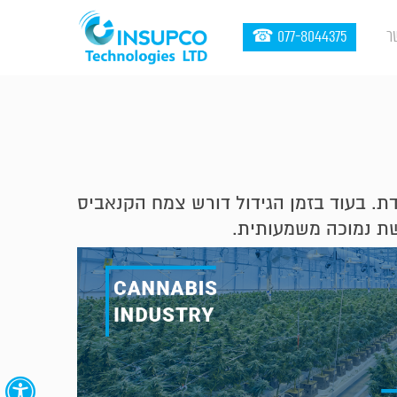
ר
077-8044375 ☎
ת. בעוד בזמן הגידול דורש צמח הקנאביס
שת נמוכה משמעותית.
נ