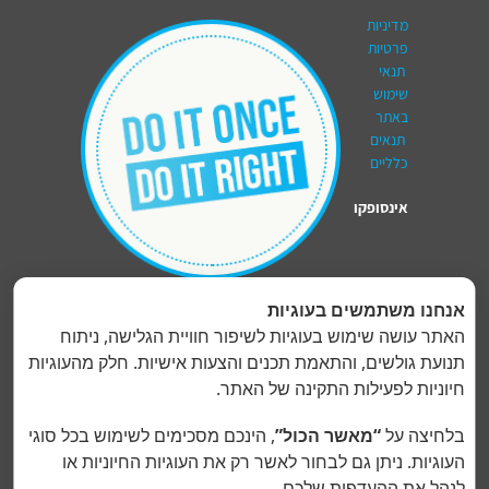
מדיניות
פרטיות
תנאי
שימוש
באתר
תנאים
כלליים
אינסופקו
טכנולוגיות בע"מ
|
Insupco Technologies Ltd
אנחנו משתמשים בעוגיות
האתר עושה שימוש בעוגיות לשיפור חוויית הגלישה, ניתוח
רח' המפלסים 17, קריית אריה, ת.ד 3265, פתח-תקווה,
תנועת גולשים, והתאמת תכנים והצעות אישיות. חלק מהעוגיות
4951447 | טלפון:
077-8044375
| פקס: 073-
חיוניות לפעילות התקינה של האתר.
2000381
קריירה בקבוצת קומטל
הצהרת פרטיות מועמדים
בלחיצה על
“מאשר הכול”
, הינכם מסכימים לשימוש בכל סוגי
העוגיות. ניתן גם לבחור לאשר רק את העוגיות החיוניות או
לנהל את ההעדפות שלכם.