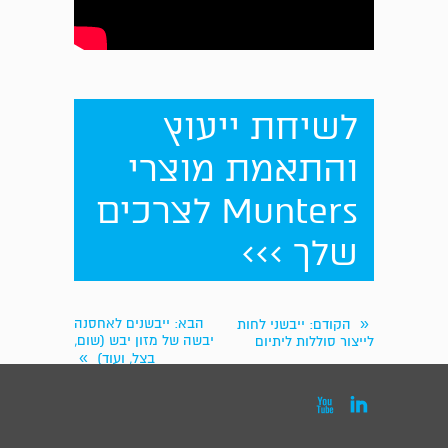
לשיחת ייעוץ
והתאמת מוצרי
Munters לצרכים
שלך >>>
«
הבא
: ייבשנים לאחסנה
הקודם
: ייבשני לחות
יבשה של מזון יבש (שום,
לייצור סוללות ליתיום
»
בצל, ועוד)

