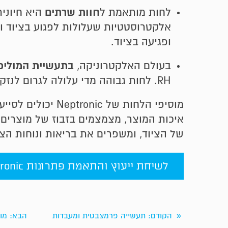
חוות שרתים
לחות מותאמת ל
היא חיונית
אלקטרוסטטיות שעלולות לפגוע בציוד וב
ופגיעה בציוד.
בת
עשיית המוליכ
בעולם האלקטרוניקה,
RH. לחות גבוהה מדי עלולה לגרום לנזקים לרכיבי מעגל, בעוד שלחות נמוכה מדי גורמת להצטברות אלקטרוסטטית ואבק.
מוסיפי הלחות של
איכות המוצר, מצמצמים בזבוז של מוצרים
של הציוד, ומשפרים את בריאות ונוחות הצו
לשיחת ייעוץ והתאמת פתרונות Neptronic לצרכים שלך >>>
הקודם
: תעשייה פרמצבטית ומעבדות
הבא
: מו
«