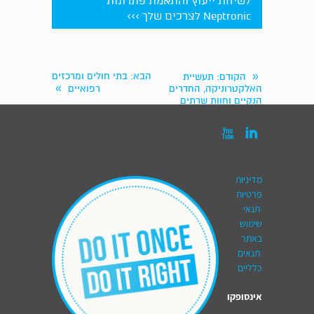
לשיחת ייעוץ והתאמת פתרונות
Neptronic לצרכים שלך >>>
«
הבא
: בתי חולים ומרכזים
הקודם
: תעשיית
»
האלקטרוניקה, החדרים
רפואיים
הנקיים וחוות שרתים


מדיניות
פרטיות
תנאי
שימוש
באתר
תנאים
כלליים
אינסופקו